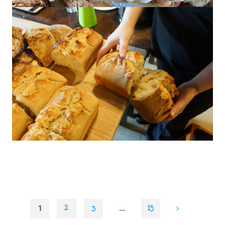
1
…
2
3
15