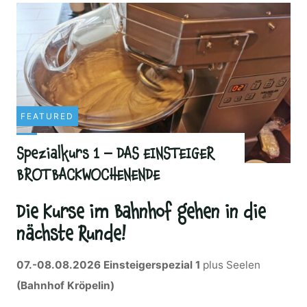
auf
Seelen
und
Brötchen"
FEATURED
Spezialkurs 1 – DAS EINSTEIGER
BROTBACKWOCHENENDE
Die Kurse im Bahnhof gehen in die
nächste Runde!
07.-08.08.2026
Einsteigerspezial 1
plus Seelen
(Bahnhof Kröpelin)