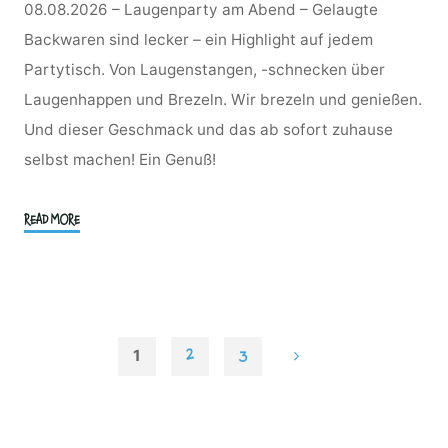
08.08.2026 – Laugenparty am Abend – Gelaugte
Backwaren sind lecker – ein Highlight auf jedem
Partytisch. Von Laugenstangen, -schnecken über
Laugenhappen und Brezeln. Wir brezeln und genießen.
Und dieser Geschmack und das ab sofort zuhause
selbst machen! Ein Genuß!
"Wir
READ MORE
brezeln,
laugen
und
genießen
–
1
2
3
heiß
Seitennummerierung
auf
Laugengebäck
selbst