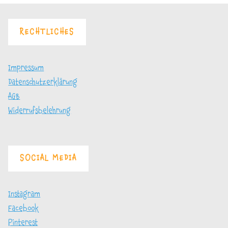
der
machen"
RECHTLICHES
Beiträge
Impressum
Datenschutzerklärung
AGB
Widerrufsbelehrung
SOCIAL MEDIA
Instagram
Facebook
Pinterest