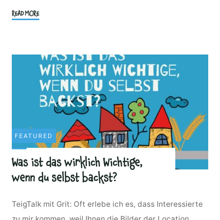
"Fensterparty
READ MORE
am
Bahnhof
Kröpelin"
FEATURED
Was ist das wirklich Wichtige,
wenn du selbst backst?
TeigTalk mit Grit: Oft erlebe ich es, dass Interessierte
zu mir kommen, weil Ihnen die Bilder der Location