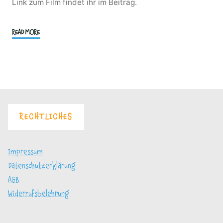
Link zum Film findet ihr im Beitrag.
"„Mit
READ MORE
Laib
und
Seele“
–
das
ZDF
RECHTLICHES
zu
Gast
bei
Impressum
uns"
Datenschutzerklärung
AGB
Widerrufsbelehrung