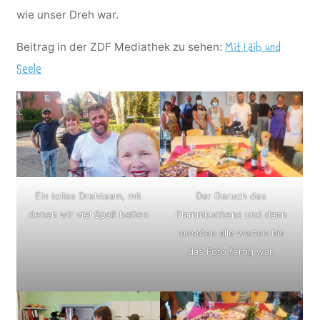
wie unser Dreh war.
Beitrag in der ZDF Mediathek zu sehen:
Mit Laib und
Seele
Ein tolles Drehteam, mit
Der Geruch des
denen wir viel Spaß hatten
Flammkuchens und dann
mussten alle warten bis
das Foto fertig war.