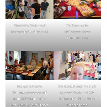
Elisa beim Dreh – voll
Ein Tisch voller
konzentriert und so cool.
slelbstgemachten
Flammkuchen
Das gemeinsame
Ein Gesicht sagt mehr als
Flammkuchenessen mit
tausend Worte :-)) Alle
dem ZDF-Team – eine
sollten aufs Bild… Voller
kleine Pause beim Drehen
Körpereinsatz.