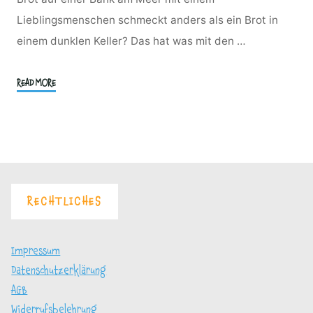
Lieblingsmenschen schmeckt anders als ein Brot in
einem dunklen Keller? Das hat was mit den …
"Hier
READ MORE
backen
wir
–
unsere
Locations"
RECHTLICHES
Impressum
Datenschutzerklärung
AGB
Widerrufsbelehrung