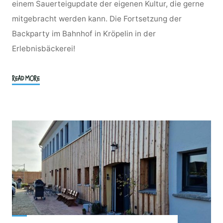
einem Sauerteigupdate der eigenen Kultur, die gerne
mitgebracht werden kann. Die Fortsetzung der
Backparty im Bahnhof in Kröpelin in der
Erlebnisbäckerei!
"Fortgeschrittenenkurs
READ MORE
1
–
Das
ultimative
Backwochenende
–
Jetzt
im
Bahnhof
Kröpelin"