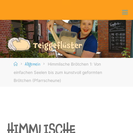
Skip
to
content
Home
Himmlische Brötchen 1: Von
Allgemein
einfachen Seelen bis zum kunstvoll geformten
Brötchen (Pfarrscheune)
HIMMLISCHE