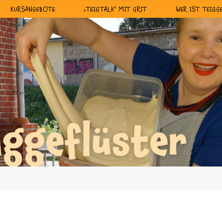
KURSANGEBOTE
‚TEIGTALK‘ MIT GRIT
WER IST TEIGG