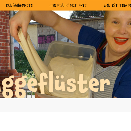
KURSANGEBOTE
‚TEIGTALK‘ MIT GRIT
WER IST TEIGG