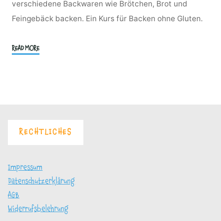
verschiedene Backwaren wie Brötchen, Brot und
Feingebäck backen. Ein Kurs für Backen ohne Gluten.
"Hafertage
READ MORE
ohne
Gluten
–
Hafer
als
Alternative
RECHTLICHES
für
Unverträglichkeiten"
Impressum
Datenschutzerklärung
AGB
Widerrufsbelehrung