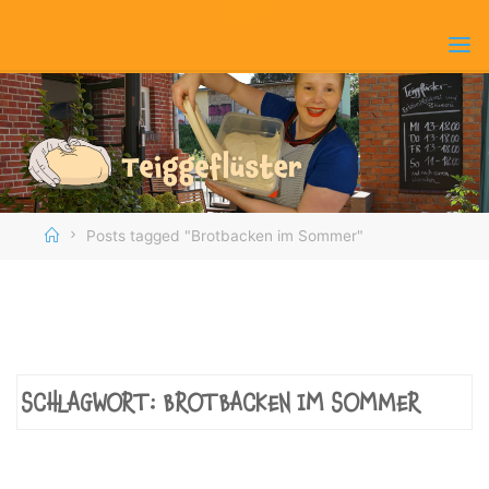
Skip
to
content
Home
Posts tagged "Brotbacken im Sommer"
SCHLAGWORT:
BROTBACKEN IM SOMMER