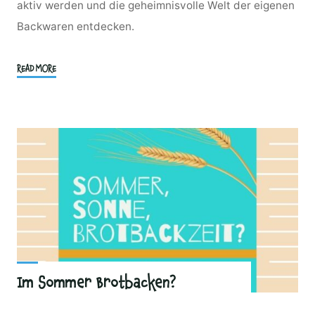
aktiv werden und die geheimnisvolle Welt der eigenen
Backwaren entdecken.
"Spezialkurs
READ MORE
3
–
Brötchen,
Baguette,
Ciabatta,
Sauerteig
und
Sauerteigbrote"
Im Sommer Brotbacken?