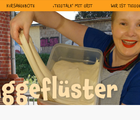
KURSANGEBOTE
‚TEIGTALK‘ MIT GRIT
WER IST TEIGG