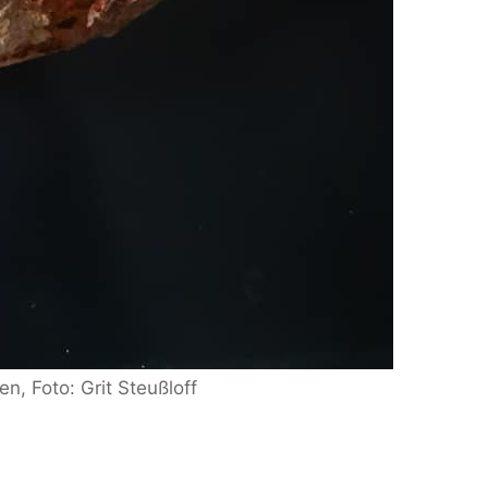
n, Foto: Grit Steußloff