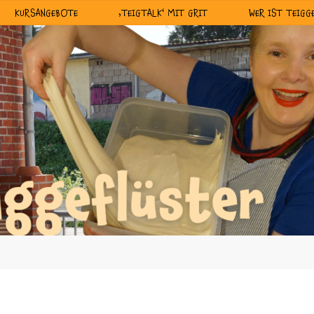
KURSANGEBOTE
‚TEIGTALK‘ MIT GRIT
WER IST TEIGG