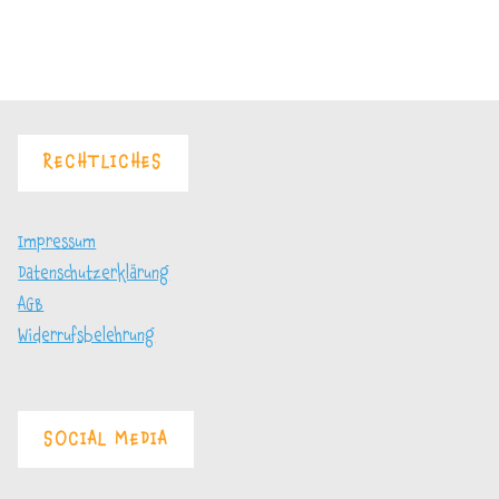
Angst
mehr
vor
Blätterteig"
RECHTLICHES
Impressum
Datenschutzerklärung
AGB
Widerrufsbelehrung
SOCIAL MEDIA