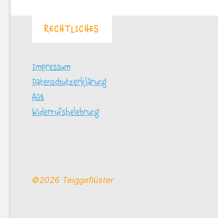
burgern
zusammen!"
RECHTLICHES
Impressum
Datenschutzerklärung
AGB
Widerrufsbelehrung
©2026 Teiggeflüster