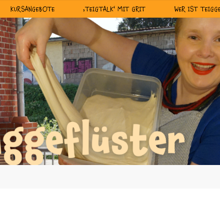
KURSANGEBOTE
‚TEIGTALK‘ MIT GRIT
WER IST TEIGG