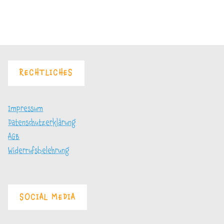
Angst
mehr
vor
Blätterteig"
RECHTLICHES
Impressum
Datenschutzerklärung
AGB
Widerrufsbelehrung
SOCIAL MEDIA