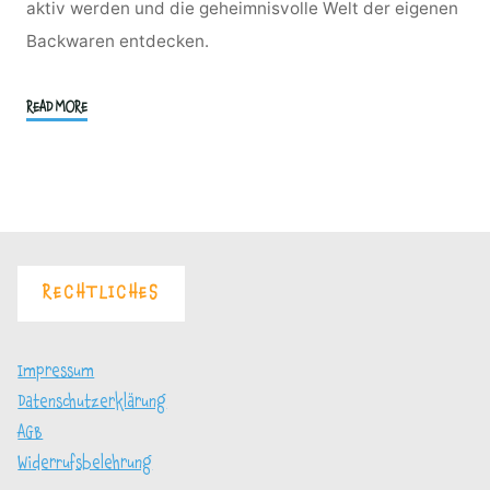
aktiv werden und die geheimnisvolle Welt der eigenen
Backwaren entdecken.
"Spezialkurs
READ MORE
3
–
Brötchen,
Baguette,
Ciabatta,
Sauerteig
RECHTLICHES
und
Sauerteigbrote"
Impressum
Datenschutzerklärung
AGB
Widerrufsbelehrung