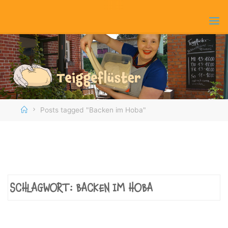
Skip
to
content
Home
Posts tagged "Backen im Hoba"
SCHLAGWORT:
BACKEN IM HOBA