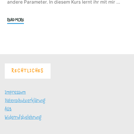
andere Parameter. In diesem Kurs lernt ihr mit mir …
"Reine
READ MORE
Vollkorn-
und
Schrotbrote
mit
Sauerteig"
RECHTLICHES
Impressum
Datenschutzerklärung
AGB
Widerrufsbelehrung