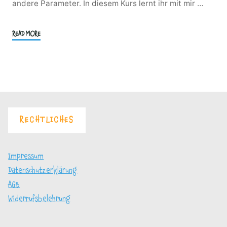
andere Parameter. In diesem Kurs lernt ihr mit mir …
"Reine
READ MORE
Vollkorn-
und
Schrotbrote
mit
Sauerteig"
RECHTLICHES
Impressum
Datenschutzerklärung
AGB
Widerrufsbelehrung