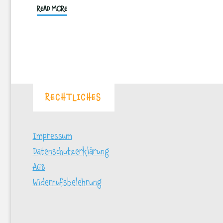
"Brötchen
READ MORE
2
–
heiß
auf
Seelen
und
RECHTLICHES
Brötchen"
Impressum
Datenschutzerklärung
AGB
Widerrufsbelehrung