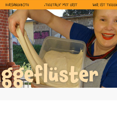
KURSANGEBOTE
‚TEIGTALK‘ MIT GRIT
WER IST TEIGG