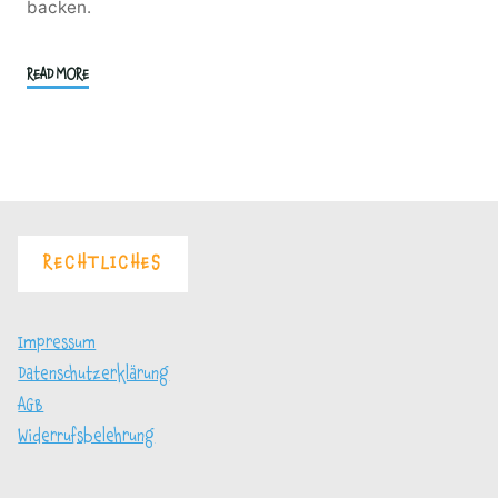
backen.
"Kompakt
READ MORE
Brötchen
und
Brot
–
Spezial"
RECHTLICHES
Impressum
Datenschutzerklärung
AGB
Widerrufsbelehrung