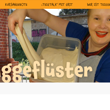
KURSANGEBOTE
‚TEIGTALK‘ MIT GRIT
WER IST TEIGG