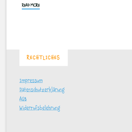
"Valentinstagaktion:
READ MORE
Liebe
geht
durch
den
Magen!"
RECHTLICHES
Impressum
Datenschutzerklärung
AGB
Widerrufsbelehrung