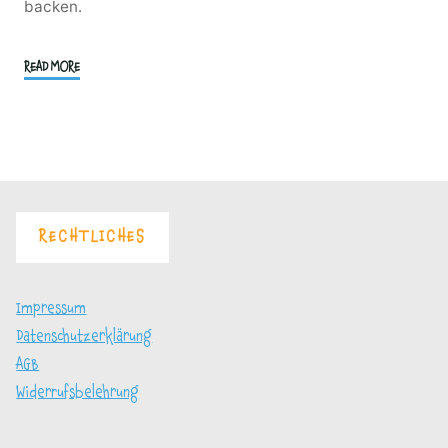
backen.
"Kompakt
READ MORE
Brötchen
und
Brot
–
Spezial"
RECHTLICHES
Impressum
Datenschutzerklärung
AGB
Widerrufsbelehrung