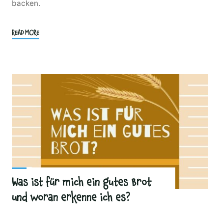
backen.
"Kompakt
READ MORE
Brötchen
und
Brot
–
Spezial"
Was ist für mich ein gutes Brot
und woran erkenne ich es?