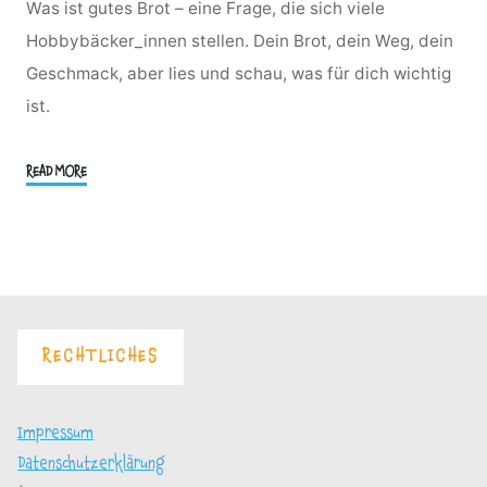
Was ist gutes Brot – eine Frage, die sich viele
Hobbybäcker_innen stellen. Dein Brot, dein Weg, dein
Geschmack, aber lies und schau, was für dich wichtig
ist.
"Was
READ MORE
ist
für
mich
ein
gutes
Brot
RECHTLICHES
und
woran
erkenne
Impressum
ich
Datenschutzerklärung
es?"