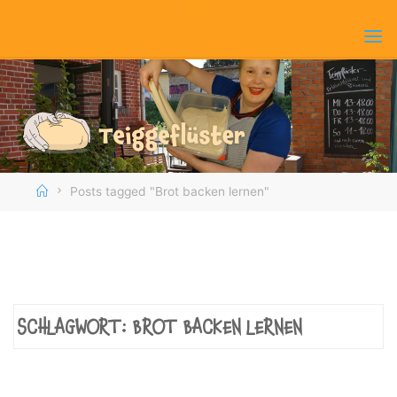
Skip
to
content
Home
Posts tagged "Brot backen lernen"
SCHLAGWORT:
BROT BACKEN LERNEN