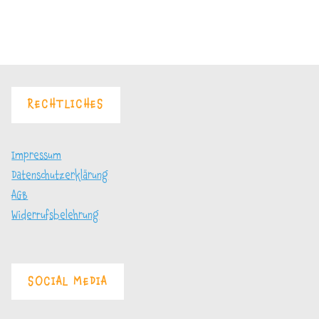
Brötchen
2
–
Brötchen
und
Bagels
RECHTLICHES
selbst
machen"
Impressum
Datenschutzerklärung
AGB
Widerrufsbelehrung
SOCIAL MEDIA