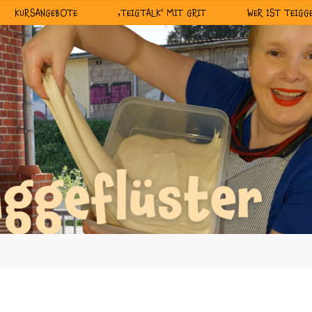
KURSANGEBOTE
‚TEIGTALK‘ MIT GRIT
WER IST TEIGG