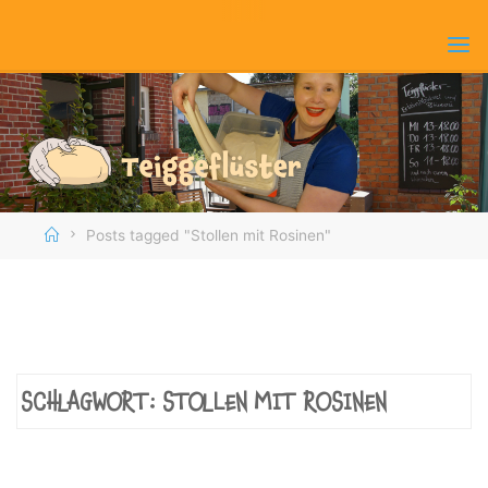
Skip
to
content
Home
Posts tagged "Stollen mit Rosinen"
SCHLAGWORT:
STOLLEN MIT ROSINEN