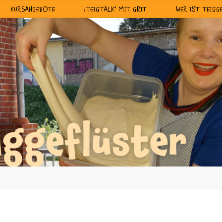
KURSANGEBOTE
‚TEIGTALK‘ MIT GRIT
WER IST TEIGG