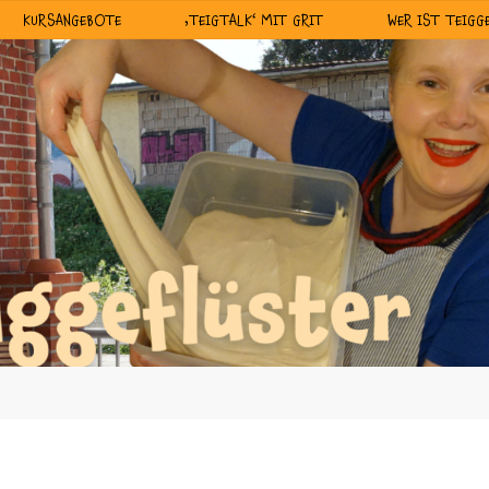
KURSANGEBOTE
‚TEIGTALK‘ MIT GRIT
WER IST TEIGG