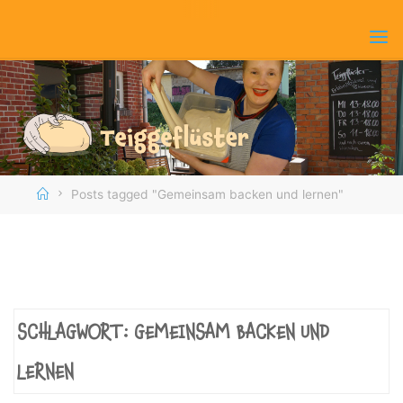
Skip
to
content
Home
Posts tagged "Gemeinsam backen und lernen"
SCHLAGWORT:
GEMEINSAM BACKEN UND
LERNEN