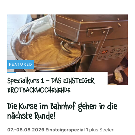
–
heiß
auf
Seelen
und
Brötchen"
FEATURED
Spezialkurs 1 – DAS EINSTEIGER
BROTBACKWOCHENENDE
Die Kurse im Bahnhof gehen in die
nächste Runde!
07.-08.08.2026
Einsteigerspezial 1
plus Seelen