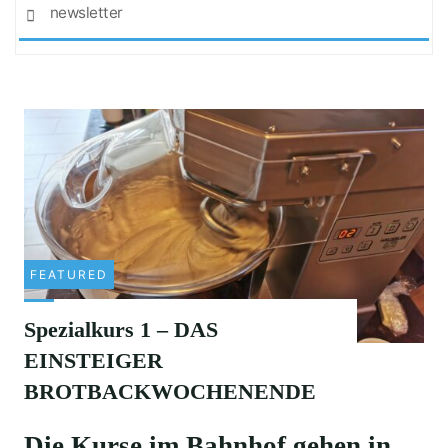
Se
SEARCH
for
FEATURED
Spezialkurs 1 – DAS
EINSTEIGER
BROTBACKWOCHENENDE
Die Kurse im Bahnhof gehen in