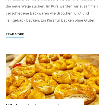
die neue Wege suchen. Im Kurs werden wir zusammen
verschiedene Backwaren wie Brötchen, Brot und
Feingebäck backen. Ein Kurs für Backen ohne Gluten.
"Hafertage
READ MORE
ohne
Gluten
–
Hafer
als
Alternative
für
Unverträglichkeiten"